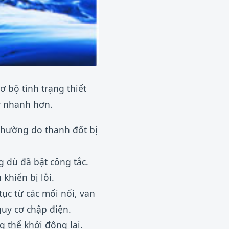
ơ bộ tình trạng thiết
lý nhanh hơn.
thường do thanh đốt bị
dù đã bật công tắc.
khiển bị lỗi.
tục từ các mối nối, van
guy cơ chập điện.
g thể khởi động lại.