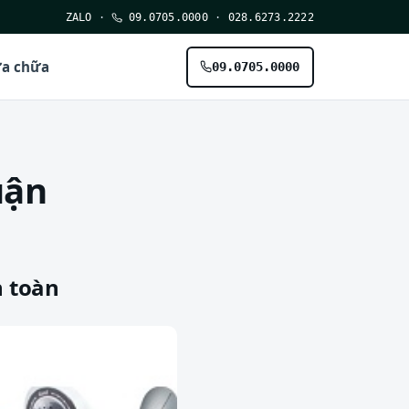
ZALO
·
09.0705.0000
·
028.6273.2222
ửa chữa
09.0705.0000
uận
 toàn