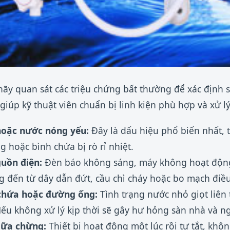
hãy quan sát các triệu chứng bất thường để xác định s
 giúp kỹ thuật viên chuẩn bị linh kiện phù hợp và xử 
oặc nước nóng yếu:
Đây là dấu hiệu phổ biến nhất, 
g hoặc bình chứa bị rò rỉ nhiệt.
uồn điện:
Đèn báo không sáng, máy không hoạt động 
đến từ dây dẫn đứt, cầu chì cháy hoặc bo mạch điều 
 chứa hoặc đường ống:
Tình trạng nước nhỏ giọt liên 
Nếu không xử lý kịp thời sẽ gây hư hỏng sàn nhà và n
iữa chừng:
Thiết bị hoạt động một lúc rồi tự tắt, khôn