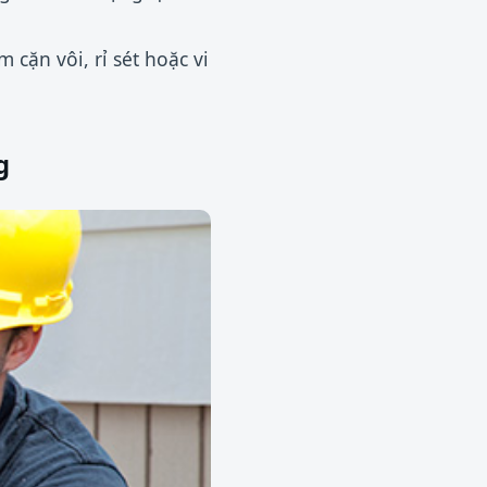
cặn vôi, rỉ sét hoặc vi
g