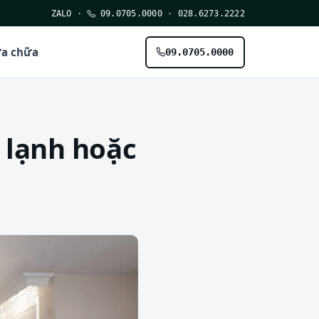
ZALO
·
09.0705.0000
·
028.6273.2222
ửa chữa
09.0705.0000
 lạnh hoặc