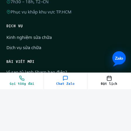
7h30 – 18h, T2–CN
Phục vụ khắp khu vực TP.HCM
DỊCH VỤ
Kinh nghiệm sửa chữa
Dịch vụ sửa chữa
BÀI VIẾT MỚI
Vì sao tủ lạnh Sharp hao điện?
Cách sửa máy lạnh âm trần không lạnh hoặc…
Gọi tổng đài
Chat Zalo
Đặt lịch
Hướng dẫn sử dụng và bảo quản tủ lạnh…
Nguyên nhân và cách khắc phục tủ lạnh Sharp…
LIÊN HỆ
09.0705.0000