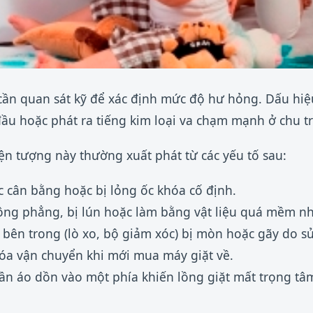
 cần quan sát kỹ để xác định mức độ hư hỏng. Dấu hiệ
đầu hoặc phát ra tiếng kim loại va chạm mạnh ở chu tr
n tượng này thường xuất phát từ các yếu tố sau:
cân bằng hoặc bị lỏng ốc khóa cố định.
ng phẳng, bị lún hoặc làm bằng vật liệu quá mềm n
bên trong (lò xo, bộ giảm xóc) bị mòn hoặc gãy do s
óa vận chuyển khi mới mua máy giặt về.
uần áo dồn vào một phía khiến lồng giặt mất trọng tâ