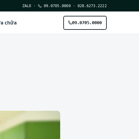
ZALO
·
09.0705.0000
·
028.6273.2222
ửa chữa
09.0705.0000