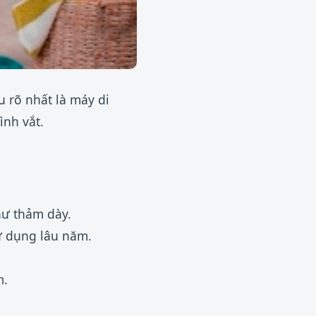
u rõ nhất là máy di
ình vắt.
hư thảm dày.
ử dụng lâu năm.
m.