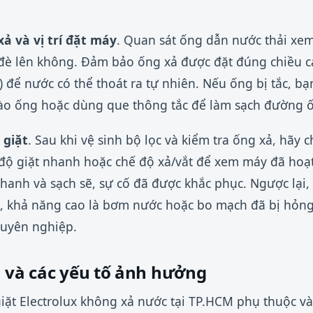
ả và vị trí đặt máy
. Quan sát ống dẫn nước thải xem
 đè lên không. Đảm bảo ống xả được đặt đúng chiều c
) để nước có thể thoát ra tự nhiên. Nếu ống bị tắc, b
o ống hoặc dùng que thông tắc để làm sạch đường 
 giặt
. Sau khi vệ sinh bộ lọc và kiểm tra ống xả, hãy 
độ giặt nhanh hoặc chế độ xả/vắt để xem máy đã hoạ
hanh và sạch sẽ, sự cố đã được khắc phục. Ngược lại,
, khả năng cao là bơm nước hoặc bo mạch đã bị hỏng,
chuyên nghiệp.
a và các yếu tố ảnh hưởng
giặt Electrolux không xả nước tại TP.HCM phụ thuộc 