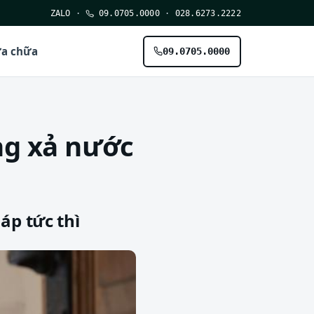
ZALO
·
09.0705.0000
·
028.6273.2222
ửa chữa
09.0705.0000
ng xả nước
áp tức thì