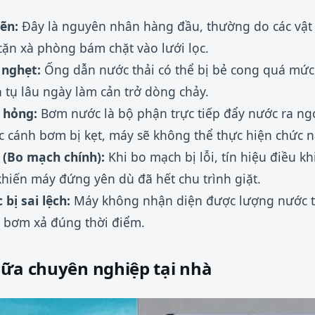
ẽn:
Đây là nguyên nhân hàng đầu, thường do các vật
 cặn xà phòng bám chặt vào lưới lọc.
 nghẹt:
Ống dẫn nước thải có thể bị bẻ cong quá mức
ch tụ lâu ngày làm cản trở dòng chảy.
 hỏng:
Bơm nước là bộ phận trực tiếp đẩy nước ra ngo
c cánh bơm bị kẹt, máy sẽ không thể thực hiện chức n
 (Bo mạch chính):
Khi bo mạch bị lỗi, tín hiệu điều k
khiến máy đứng yên dù đã hết chu trình giặt.
bị sai lệch:
Máy không nhận diện được lượng nước th
 bơm xả đúng thời điểm.
hữa chuyên nghiệp tại nhà